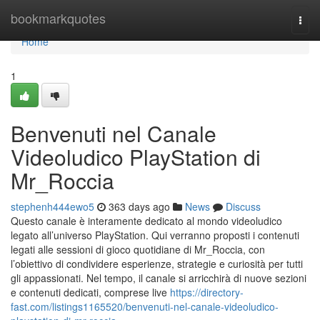
Home
bookmarkquotes
Togg
navi
Home
1
Benvenuti nel Canale
Videoludico PlayStation di
Mr_Roccia
stephenh444ewo5
363 days ago
News
Discuss
Questo canale è interamente dedicato al mondo videoludico
legato all’universo PlayStation. Qui verranno proposti i contenuti
legati alle sessioni di gioco quotidiane di Mr_Roccia, con
l’obiettivo di condividere esperienze, strategie e curiosità per tutti
gli appassionati. Nel tempo, il canale si arricchirà di nuove sezioni
e contenuti dedicati, comprese live
https://directory-
fast.com/listings1165520/benvenuti-nel-canale-videoludico-