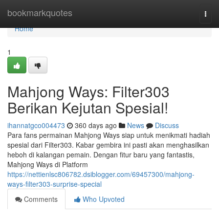
Home
bookmarkquotes
Togg
navi
Home
1
Mahjong Ways: Filter303
Berikan Kejutan Spesial!
ihannatgco004473
360 days ago
News
Discuss
Para fans permainan Mahjong Ways siap untuk menikmati hadiah
spesial dari Filter303. Kabar gembira ini pasti akan menghasilkan
heboh di kalangan pemain. Dengan fitur baru yang fantastis,
Mahjong Ways di Platform
https://nettienlsc806782.dsiblogger.com/69457300/mahjong-
ways-filter303-surprise-special
Comments
Who Upvoted