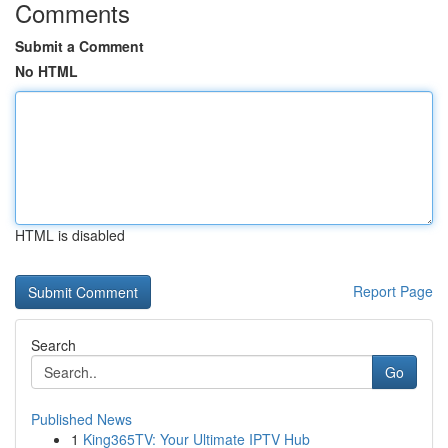
Comments
Submit a Comment
No HTML
HTML is disabled
Report Page
Search
Go
Published News
1
King365TV: Your Ultimate IPTV Hub