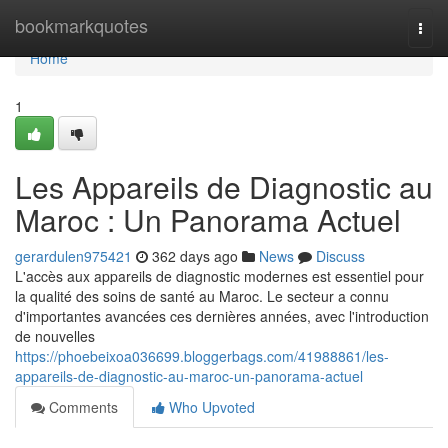
Home
bookmarkquotes
Togg
navi
Home
1
Les Appareils de Diagnostic au
Maroc : Un Panorama Actuel
gerardulen975421
362 days ago
News
Discuss
L'accès aux appareils de diagnostic modernes est essentiel pour
la qualité des soins de santé au Maroc. Le secteur a connu
d'importantes avancées ces dernières années, avec l'introduction
de nouvelles
https://phoebeixoa036699.bloggerbags.com/41988861/les-
appareils-de-diagnostic-au-maroc-un-panorama-actuel
Comments
Who Upvoted