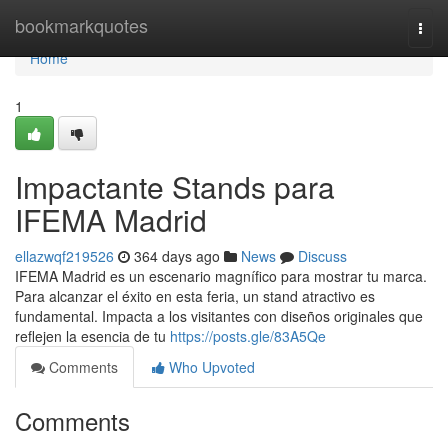
Home
bookmarkquotes
Togg
navi
Home
1
Impactante Stands para
IFEMA Madrid
ellazwqf219526
364 days ago
News
Discuss
IFEMA Madrid es un escenario magnífico para mostrar tu marca.
Para alcanzar el éxito en esta feria, un stand atractivo es
fundamental. Impacta a los visitantes con diseños originales que
reflejen la esencia de tu
https://posts.gle/83A5Qe
Comments
Who Upvoted
Comments