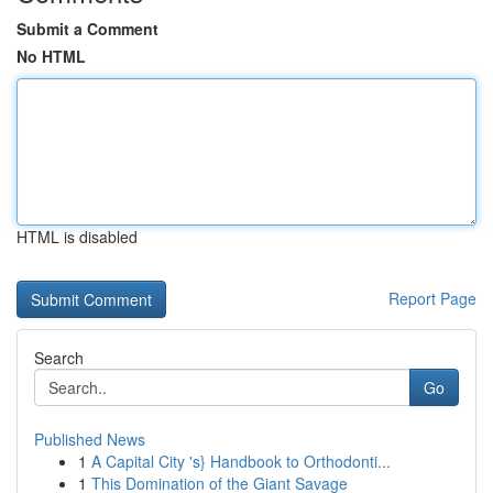
Submit a Comment
No HTML
HTML is disabled
Report Page
Search
Go
Published News
1
A Capital City 's} Handbook to Orthodonti...
1
This Domination of the Giant Savage