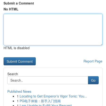
Submit a Comment
No HTML
HTML is disabled
Report Page
Search
Go
Published News
1
Locating to Get Emperor’s Vigor Tonic: You...
1
PG电子体验：新手入门指南
1
I am Unable to Fulfill Your Request