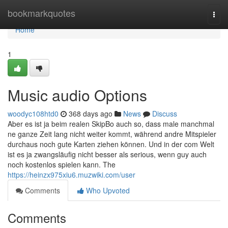
Home
bookmarkquotes
Togg
navi
Home
1
Music audio Options
woodyc108htd0
368 days ago
News
Discuss
Aber es ist ja beim realen SkipBo auch so, dass male manchmal
ne ganze Zeit lang nicht weiter kommt, während andre Mitspieler
durchaus noch gute Karten ziehen können. Und in der com Welt
ist es ja zwangsläufig nicht besser als serious, wenn guy auch
noch kostenlos spielen kann. The
https://heinzx975xiu6.muzwiki.com/user
Comments
Who Upvoted
Comments