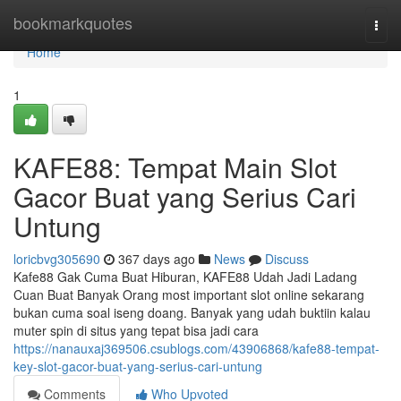
Home
bookmarkquotes
Togg
navi
Home
1
KAFE88: Tempat Main Slot
Gacor Buat yang Serius Cari
Untung
loricbvg305690
367 days ago
News
Discuss
Kafe88 Gak Cuma Buat Hiburan, KAFE88 Udah Jadi Ladang
Cuan Buat Banyak Orang most important slot online sekarang
bukan cuma soal iseng doang. Banyak yang udah buktiin kalau
muter spin di situs yang tepat bisa jadi cara
https://nanauxaj369506.csublogs.com/43906868/kafe88-tempat-
key-slot-gacor-buat-yang-serius-cari-untung
Comments
Who Upvoted