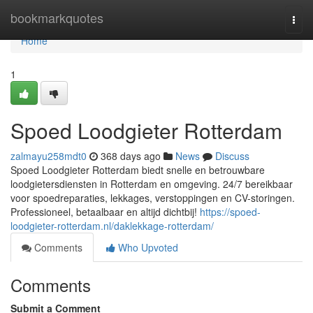
Home
bookmarkquotes
Togg
navi
Home
1
Spoed Loodgieter Rotterdam
zalmayu258mdt0
368 days ago
News
Discuss
Spoed Loodgieter Rotterdam biedt snelle en betrouwbare
loodgietersdiensten in Rotterdam en omgeving. 24/7 bereikbaar
voor spoedreparaties, lekkages, verstoppingen en CV-storingen.
Professioneel, betaalbaar en altijd dichtbij!
https://spoed-
loodgieter-rotterdam.nl/daklekkage-rotterdam/
Comments
Who Upvoted
Comments
Submit a Comment