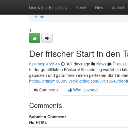
Home
bookmarkquotes
Home
New
Submit
Home
1
Der frischer Start in den 
qasimoipj455944
367 days ago
News
Discuss
In der gemütlichen Bäckerei Schladming wartet ein kös
gebacken und garantieren einen perfekten Start in den
https://loritixw136309.verybigblog.com/34915548/der-fr
Comments
Who Upvoted
Comments
Submit a Comment
No HTML