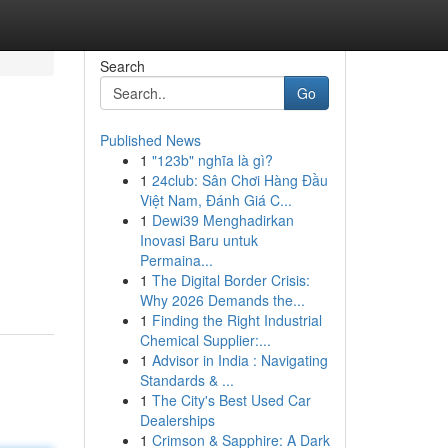
Search
Go
Published News
1
"123b" nghĩa là gì?
1
24club: Sân Chơi Hàng Đầu
Việt Nam, Đánh Giá C...
1
Dewi39 Menghadirkan
Inovasi Baru untuk
Permaina...
1
The Digital Border Crisis:
Why 2026 Demands the...
1
Finding the Right Industrial
Chemical Supplier:...
1
Advisor in India : Navigating
Standards & ...
1
The City's Best Used Car
Dealerships
1
Crimson & Sapphire: A Dark