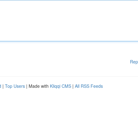
Rep
d
|
Top Users
| Made with
Kliqqi CMS
|
All RSS Feeds