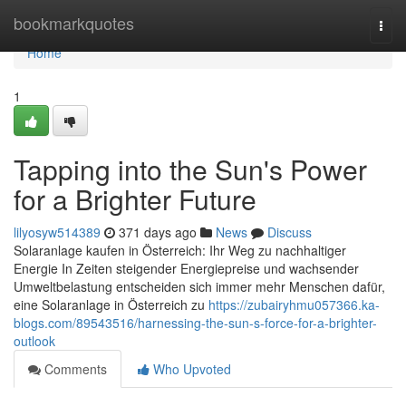
Home
bookmarkquotes
Togg
navi
Home
1
Tapping into the Sun's Power
for a Brighter Future
lilyosyw514389
371 days ago
News
Discuss
Solaranlage kaufen in Österreich: Ihr Weg zu nachhaltiger
Energie In Zeiten steigender Energiepreise und wachsender
Umweltbelastung entscheiden sich immer mehr Menschen dafür,
eine Solaranlage in Österreich zu
https://zubairyhmu057366.ka-
blogs.com/89543516/harnessing-the-sun-s-force-for-a-brighter-
outlook
Comments
Who Upvoted