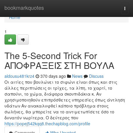
Home
bookmarkquotes
Togg
navi
Home
1
The 5-Second Trick For
ΑΠΟΦΡΑΞΕΙΣ ΣΤΗ ΒΟΥΛΑ
aldousu481krz4
370 days ago
News
Discuss
Οι αιτίες που βουλώνει το σιφώνι είναι όπως και στις
άλλες περιπτώσεις οι τρίχες, τα λίπη, το χαρτί, το
σαπούνι, το χώμα, διάφορα σκουπιδάκια κ. Αν
χρησιμοποιηθούν επιπρόσθετες υπηρεσίες όπως άντληση
υδάτων Αν ανακαλυφθεί κάποιο πρόβλημα στους
σωλήνες, θα μπορείτε να το αντιμετωπίσετε όσο το
δυνατόν νωρίτερα. Ο δεύτερος που
https://popej542kqq8.thechapblog.com/profile
Comments
Who Upvoted