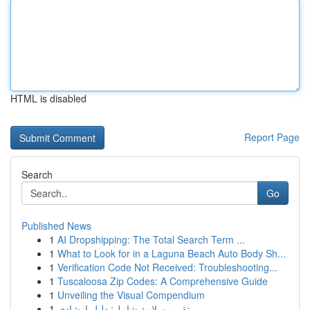
HTML is disabled
Report Page
Search
Go
Published News
1
AI Dropshipping: The Total Search Term ...
1
What to Look for in a Laguna Beach Auto Body Sh...
1
Verification Code Not Received: Troubleshooting...
1
Tuscaloosa Zip Codes: A Comprehensive Guide
1
Unveiling the Visual Compendium
1
تقرير سلامة شامل: دليل إرشادي