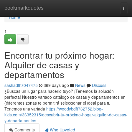
Home
bookmarkquotes
Togg
navi
Home
1
Encontrar tu próximo hogar:
Alquiler de casas y
departamentos
sashadfhz047475
369 days ago
News
Discuss
¿Buscas un lugar para hacerlo tuyo? ¡Tenemos la solución
perfecta! Nuestro variado catálogo de casas y departamentos en
{diferentes zonas te permitirá seleccionar el ideal para ti.
Tenemos una variada
https://woodybdft762752.blog-
kids.com/36352315/descubrir-tu-próximo-hogar-alquiler-de-casas-
y-departamentos
Comments
Who Upvoted