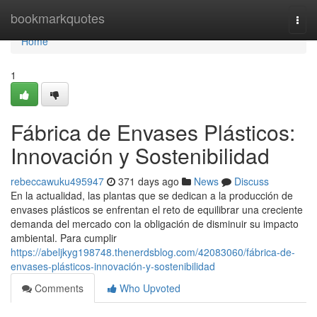
Home
bookmarkquotes
Togg
navi
Home
1
Fábrica de Envases Plásticos:
Innovación y Sostenibilidad
rebeccawuku495947
371 days ago
News
Discuss
En la actualidad, las plantas que se dedican a la producción de
envases plásticos se enfrentan el reto de equilibrar una creciente
demanda del mercado con la obligación de disminuir su impacto
ambiental. Para cumplir
https://abeljkyg198748.thenerdsblog.com/42083060/fábrica-de-
envases-plásticos-innovación-y-sostenibilidad
Comments
Who Upvoted