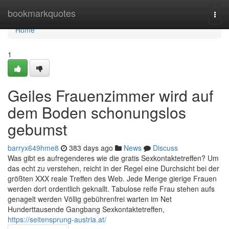
Home
bookmarkquotes
Togg
navi
Home
1
Geiles Frauenzimmer wird auf
dem Boden schonungslos
gebumst
barryx649hme8
383 days ago
News
Discuss
Was gibt es aufregenderes wie die gratis Sexkontaktetreffen? Um
das echt zu verstehen, reicht in der Regel eine Durchsicht bei der
größten XXX reale Treffen des Web. Jede Menge gierige Frauen
werden dort ordentlich geknallt. Tabulose reife Frau stehen aufs
genagelt werden Völlig gebührenfrei warten im Net
Hunderttausende Gangbang Sexkontaktetreffen,
https://seitensprung-austria.at/