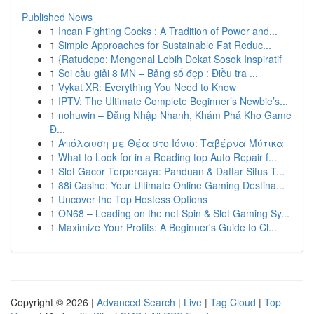
Published News
1
Incan Fighting Cocks : A Tradition of Power and...
1
Simple Approaches for Sustainable Fat Reduc...
1
{Ratudepo: Mengenal Lebih Dekat Sosok Inspiratif
1
Soi cầu giải 8 MN – Bảng số đẹp : Điều tra ...
1
Vykat XR: Everything You Need to Know
1
IPTV: The Ultimate Complete Beginner’s Newbie’s...
1
nohuwin – Đăng Nhập Nhanh, Khám Phá Kho Game
Đ...
1
Απόλαυση με Θέα στο Ιόνιο: Ταβέρνα Μύτικα
1
What to Look for in a Reading top Auto Repair f...
1
Slot Gacor Terpercaya: Panduan & Daftar Situs T...
1
88i Casino: Your Ultimate Online Gaming Destina...
1
Uncover the Top Hostess Options
1
ON68 – Leading on the net Spin & Slot Gaming Sy...
1
Maximize Your Profits: A Beginner's Guide to Cl...
Copyright © 2026 |
Advanced Search
|
Live
|
Tag Cloud
|
Top