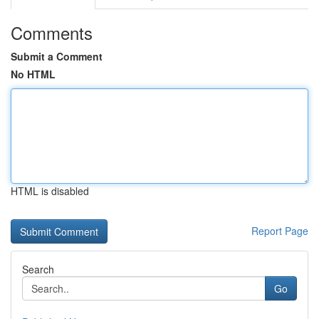
Comments
Submit a Comment
No HTML
HTML is disabled
Report Page
Search
Go