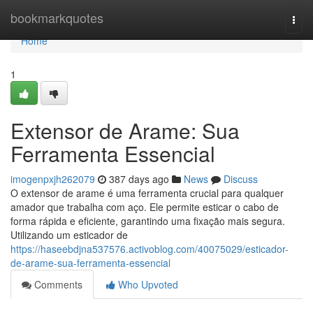
Home
bookmarkquotes
Togg
navi
Home
1
Extensor de Arame: Sua
Ferramenta Essencial
imogenpxjh262079
387 days ago
News
Discuss
O extensor de arame é uma ferramenta crucial para qualquer
amador que trabalha com aço. Ele permite esticar o cabo de
forma rápida e eficiente, garantindo uma fixação mais segura.
Utilizando um esticador de
https://haseebdjna537576.activoblog.com/40075029/esticador-
de-arame-sua-ferramenta-essencial
Comments
Who Upvoted