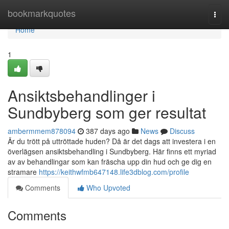
Home
bookmarkquotes
Togg
navi
Home
1
Ansiktsbehandlinger i
Sundbyberg som ger resultat
ambermmem878094
387 days ago
News
Discuss
Är du trött på uttröttade huden? Då är det dags att investera i en
överlägsen ansiktsbehandling i Sundbyberg. Här finns ett myriad
av av behandlingar som kan fräscha upp din hud och ge dig en
stramare
https://keithwfmb647148.life3dblog.com/profile
Comments
Who Upvoted
Comments