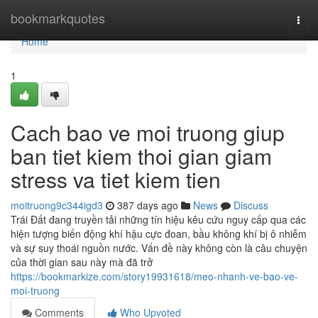
Home
bookmarkquotes
Togg
navi
Home
1
Cach bao ve moi truong giup
ban tiet kiem thoi gian giam
stress va tiet kiem tien
moitruong9c344igd3
387 days ago
News
Discuss
Trái Đất đang truyền tải những tín hiệu kêu cứu nguy cấp qua các
hiện tượng biến động khí hậu cực đoan, bầu không khí bị ô nhiễm
và sự suy thoái nguồn nước. Vấn đề này không còn là câu chuyện
của thời gian sau này mà đã trở
https://bookmarkize.com/story19931618/meo-nhanh-ve-bao-ve-
moi-truong
Comments
Who Upvoted