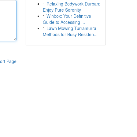
1
Relaxing Bodywork Durban:
Enjoy Pure Serenity
1
Winbox: Your Definitive
Guide to Accessing ...
1
Lawn Mowing Turramurra
Methods for Busy Residen...
ort Page