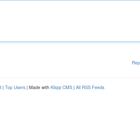
Rep
d
|
Top Users
| Made with
Kliqqi CMS
|
All RSS Feeds