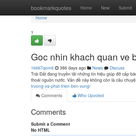
Home
bookmarkquotes
Home
New
Submit
Home
1
Goc nhin khach quan ve b
1k667qom6
386 days ago
News
Discuss
Trái Đất đang truyền tải những tín hiệu giúp đỡ cấp bá
thoái nguồn nước. Vấn đề này không còn là câu chuyện
truong-va-phat-trien-ben-vung/
Comments
Who Upvoted
Comments
Submit a Comment
No HTML