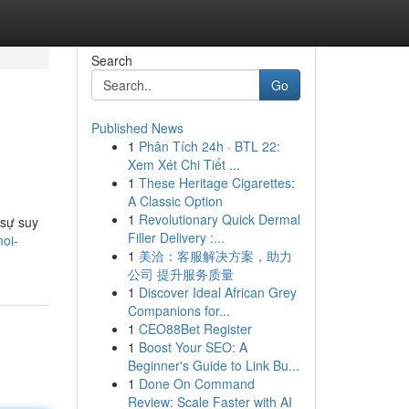
Search
Go
Published News
1
Phân Tích 24h · BTL 22:
Xem Xét Chi Tiết ...
1
These Heritage Cigarettes:
A Classic Option
1
Revolutionary Quick Dermal
 sự suy
Filler Delivery :...
moi-
1
美洽：客服解决方案，助力
公司 提升服务质量
1
Discover Ideal African Grey
Companions for...
1
CEO88Bet Register
1
Boost Your SEO: A
Beginner's Guide to Link Bu...
1
Done On Command
Review: Scale Faster with AI