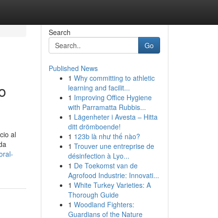
Search
Go
Published News
1
Why committing to athletic
o
learning and facilit...
1
Improving Office Hygiene
with Parramatta Rubbis...
1
Lägenheter i Avesta – Hitta
ditt drömboende!
cio al
1
123b là như thế nào?
da
1
Trouver une entreprise de
ral-
désinfection à Lyo...
1
De Toekomst van de
Agrofood Industrie: Innovati...
1
White Turkey Varieties: A
Thorough Guide
1
Woodland Fighters:
Guardians of the Nature