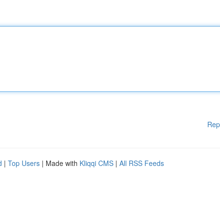
Rep
d
|
Top Users
| Made with
Kliqqi CMS
|
All RSS Feeds