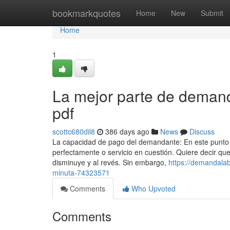
Home
bookmarkquotes
Home
New
Submit
Home
1
La mejor parte de demanda
pdf
scottc680dil8
386 days ago
News
Discuss
La capacidad de pago del demandante: En este punto la
perfectamente o servicio en cuestión. Quiere decir q
disminuye y al revés. Sin embargo,
https://demandala
minuta-74323571
Comments
Who Upvoted
Comments