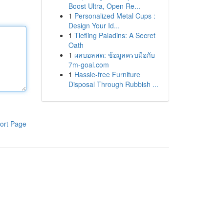
Boost Ultra, Open Re...
1
Personalized Metal Cups :
Design Your Id...
1
Tiefling Paladins: A Secret
Oath
1
ผลบอลสด: ข้อมูลครบมือกับ
7m-goal.com
1
Hassle-free Furniture
Disposal Through Rubbish ...
ort Page