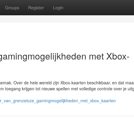
Groups
Register
Login
e gamingmogelijkheden met Xbox-
t gemak. Over de hele wereld zijn Xbox-kaarten beschikbaar, en dat maa
t om toegang krijgen tot nieuwe spellen met volledige controle over je ui
teer_van_grenzeloze_gamingmogelijkheden_met_xbox_kaarten