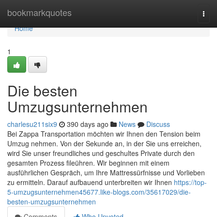
Home
bookmarkquotes
Togg
navi
Home
1
Die besten
Umzugsunternehmen
charlesu211six9
390 days ago
News
Discuss
Bei Zappa Transportation möchten wir Ihnen den Tension beim
Umzug nehmen. Von der Sekunde an, in der Sie uns erreichen,
wird Sie unser freundliches und geschultes Private durch den
gesamten Prozess fileühren. Wir beginnen mit einem
ausführlichen Gespräch, um Ihre Mattressürfnisse und Vorlieben
zu ermitteln. Darauf aufbauend unterbreiten wir Ihnen
https://top-
5-umzugsunternehmen45677.like-blogs.com/35617029/die-
besten-umzugsunternehmen
Comments
Who Upvoted