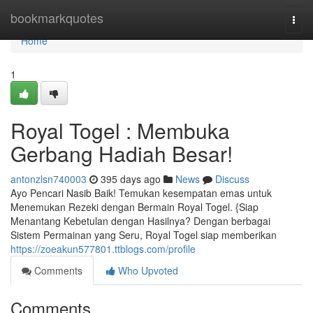
Home
bookmarkquotes
Togg
navi
Home
1
Royal Togel : Membuka
Gerbang Hadiah Besar!
antonzlsn740003
395 days ago
News
Discuss
Ayo Pencari Nasib Baik! Temukan kesempatan emas untuk
Menemukan Rezeki dengan Bermain Royal Togel. {Siap
Menantang Kebetulan dengan Hasilnya? Dengan berbagai
Sistem Permainan yang Seru, Royal Togel siap memberikan
https://zoeakun577801.ttblogs.com/profile
Comments
Who Upvoted
Comments