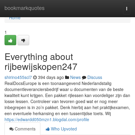
Home
bookmarkquotes
Togg
navi
Home
1
Everything about
rijbewijskopen247
shirino455scl7
394 days ago
News
Discuss
RealDocsEurope is een toonaangevend Nederlandstalig
documentleveranciersbedrijf waar u documenten van de beste
kwaliteit kunt krijgen. Een pakket rijlessen kan voordeliger zijn dan
losse lessen. Controleer van tevoren goed wat er nog meer
inbegrepen is in zo’n pakket. Denk hierbij aan het praktijkexamen,
een eventuele herkansing en een tussentijdse toets. Wij
https://edwardd050mzn1.blogdal.com/profile
Comments
Who Upvoted