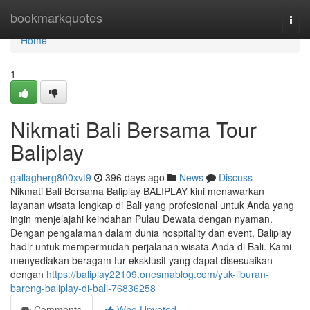
Home
bookmarkquotes
Togg
navi
Home
1
Nikmati Bali Bersama Tour
Baliplay
gallagherg800xvt9
396 days ago
News
Discuss
Nikmati Bali Bersama Baliplay BALIPLAY kini menawarkan
layanan wisata lengkap di Bali yang profesional untuk Anda yang
ingin menjelajahi keindahan Pulau Dewata dengan nyaman.
Dengan pengalaman dalam dunia hospitality dan event, Baliplay
hadir untuk mempermudah perjalanan wisata Anda di Bali. Kami
menyediakan beragam tur eksklusif yang dapat disesuaikan
dengan
https://baliplay22109.onesmablog.com/yuk-liburan-
bareng-baliplay-di-bali-76836258
Comments
Who Upvoted