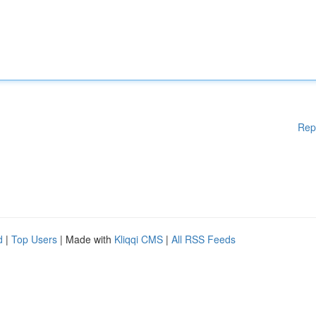
Rep
d
|
Top Users
| Made with
Kliqqi CMS
|
All RSS Feeds