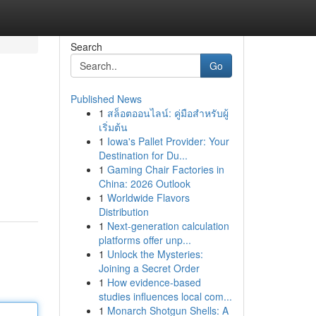
Search
Go
Published News
1
สล็อตออนไลน์: คู่มือสำหรับผู้
เริ่มต้น
1
Iowa's Pallet Provider: Your
Destination for Du...
1
Gaming Chair Factories in
China: 2026 Outlook
1
Worldwide Flavors
Distribution
1
Next-generation calculation
platforms offer unp...
1
Unlock the Mysteries:
Joining a Secret Order
1
How evidence-based
studies influences local com...
1
Monarch Shotgun Shells: A