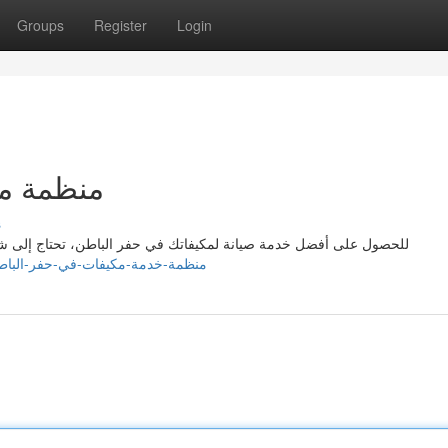
Groups
Register
Login
منظمة مر
s
للحصول على أفضل خدمة صيانة لمكيفاتك في حفر الباطن، تحتاج إلى شر
://barrywmqz828661.activoblog.com/39596402/منظمة-خدمة-مكيفات-في-حفر-الباطن