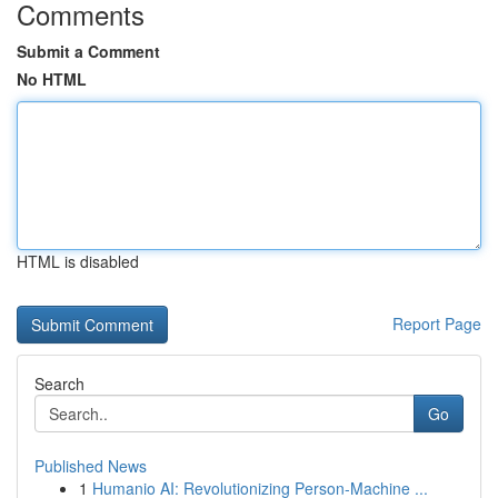
Comments
Submit a Comment
No HTML
HTML is disabled
Report Page
Search
Go
Published News
1
Humanio AI: Revolutionizing Person-Machine ...