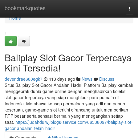
Home
bookmarkquotes
Togg
navi
Home
1
Baliplay Slot Gacor Terpercaya
Kini Tersedia!
devendrae680egk7
413 days ago
News
Discuss
Situs Baliplay Slot Gacor Andalan Hadir! Platform Baliplay kembali
menggebrak dunia game online dengan menghadirkan koleksi
slot gacor terpercaya yang siap menghibur para pemain di
Indonesia. Membawa konsep permainan yang adil dan penuh
keseruan, game-game slot terkini dirancang untuk memberikan
RTP besar serta sensasi bermain yang menegangkan setiap
saat.
https://judahduiwj.blogs-service.com/66538097/baliplay-slot-
gacor-andalan-telah-hadir
Comments
Who Upvoted