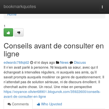
Home
bookmarkquotes
Togg
navi
Home
1
Conseils avant de consulter en
ligne
edwardc788qld2
414 days ago
News
Discuss
Il n’en avait parlé à personne. Ni lesquels sa sœur, avec qui il
échangeait à intervalles réguliers, ni auxquels ses amis, qu’il
savait prompts auxquels modérer ce genre de questionnement. Il
n’attendait pas de solution sérieuse, ni de discours émollient. Il
cherchait autre chose. Un recul. Une mise en perspective
https://voyance-olivier68901.blogunok.com/35922600/conseils-
avant-de-consulter-en-ligne
Comments
Who Upvoted