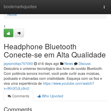
Home
bookmarkquotes
Togg
navi
Home
1
Headphone Bluetooth
Conecte-se em Alta Qualidade
jaysonckqx757050
416 days ago
News
Discuss
Descubra o universo tecnológico dos fone de ouvido Bluetooth.
Com potência sonora incrível, você pode curtir suas músicas,
podcasts e chamadas com criatividade. Esqueça com os fios e
viva uma experiência de
https://www.youtube.com/watch?
v=IKn3OJLc9uU
Comments
Who Upvoted
Comments