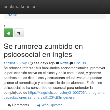
Home
bookmarkquotes
Togg
navi
Home
1
Se rumorea zumbido en
psicosocial en ingles
anciusz567rwy3
414 days ago
News
Discuss
Se rebusca reforzar sus habilidades socioemocionales, promover
la participación activa en el clase y en la comunidad, y generar
cambios en las dinámicas y estructuras educativas que puedan
jalonar el aprendizaje y el desarrollo de los alumnos. El término
psicosocial se ha convertido en esencial para entender la
complejidad de
https://kingslists.com/story21002705/cronograma-
capacitaciones-sst-una-visi%C3%B3n-general
Comments
Who Upvoted