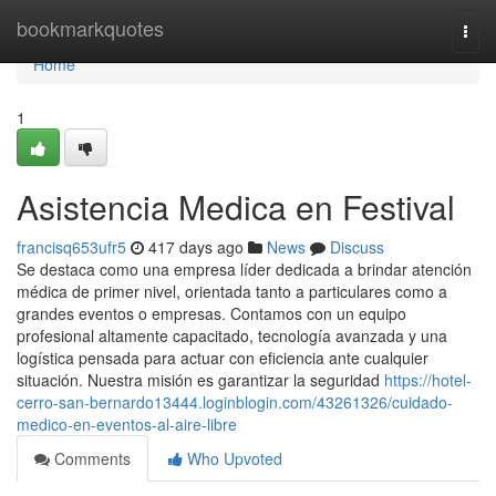
Home
bookmarkquotes
Togg
navi
Home
1
Asistencia Medica en Festival
francisq653ufr5
417 days ago
News
Discuss
Se destaca como una empresa líder dedicada a brindar atención
médica de primer nivel, orientada tanto a particulares como a
grandes eventos o empresas. Contamos con un equipo
profesional altamente capacitado, tecnología avanzada y una
logística pensada para actuar con eficiencia ante cualquier
situación. Nuestra misión es garantizar la seguridad
https://hotel-
cerro-san-bernardo13444.loginblogin.com/43261326/cuidado-
medico-en-eventos-al-aire-libre
Comments
Who Upvoted