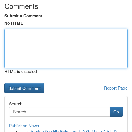
Comments
Submit a Comment
No HTML
HTML is disabled
Report Page
Search
Go
Published News
1
Understanding His Enjoyment: A Guide to Adult D...