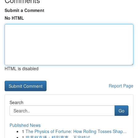
Submit a Comment
No HTML
HTML is disabled
Report Page
Search
Go
Published News
1
The Physics of Fortune: How Rolling Tosses Shap...
1
世界杯直播：精彩赛事，不容错过