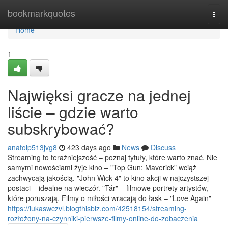
Home
bookmarkquotes
Togg
navi
Home
1
Najwięksi gracze na jednej
liście – gdzie warto
subskrybować?
anatolp513jvg8
423 days ago
News
Discuss
Streaming to teraźniejszość – poznaj tytuły, które warto znać. Nie
samymi nowościami żyje kino – "Top Gun: Maverick" wciąż
zachwycają jakością. "John Wick 4" to kino akcji w najczystszej
postaci – idealne na wieczór. "Tár" – filmowe portrety artystów,
które poruszają. Filmy o miłości wracają do łask – "Love Again"
https://lukaswczvl.blogthisbiz.com/42518154/streaming-
rozłożony-na-czynniki-pierwsze-filmy-online-do-zobaczenia