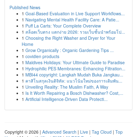
Published News
1
Goal-Based Evaluation in Live Support Workflows...
1
Navigating Mental Health Facility Care: A Patie...
1
Puff La Carts: Your Complete Overview
1
สล็อตเว็บตรง แตกง่าย 2026: รวมเว็บชั้นนำพร้อมโป...
1
Choosing the Right Washer and Dryer for Your
Home
1
Grow Organically : Organic Gardening Tips ...
1
covidien products
1
Maldives Holidays: Your Ultimate Guide to Paradise
1
Hydrophilic PES Membranes: Enhancing Filtration...
1
MBI44 copyright: Langkah Mudah Buka Jangkau...
1
คาสิโนสกุลเงินดิจิทัล: แนวโน้มใหม่ของการเดิมพัน...
1
Unveiling Reality: The Muslim Faith, A Way
1
Is It Worth Repairing a Bosch Dishwasher? Cost,...
1
Artificial Intelligence-Driven Data Protecti...
Copyright © 2026 |
Advanced Search
|
Live
|
Tag Cloud
|
Top