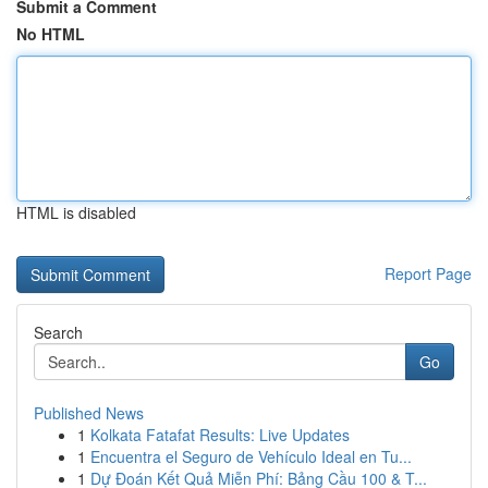
Submit a Comment
No HTML
HTML is disabled
Report Page
Search
Go
Published News
1
Kolkata Fatafat Results: Live Updates
1
Encuentra el Seguro de Vehículo Ideal en Tu...
1
Dự Đoán Kết Quả Miễn Phí: Bảng Cầu 100 & T...