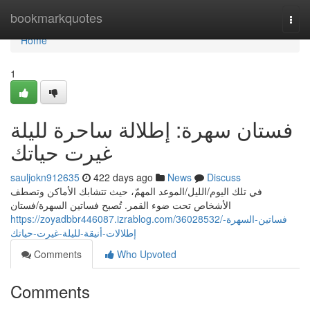
Home
bookmarkquotes
Togg
navi
Home
1
فستان سهرة: إطلالة ساحرة لليلة
غيرت حياتك
sauljokn912635
422 days ago
News
Discuss
في تلك اليوم/الليل/الموعد المهمّ، حيث تتشابك الأماكن وتصطف
الأشخاص تحت ضوء القمر. تُصبح فساتين السهرة/فستان
https://zoyadbbr446087.izrablog.com/36028532/فساتين-السهرة-
إطلالات-أنيقة-لليلة-غيرت-حياتك
Comments
Who Upvoted
Comments