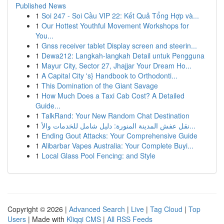
Published News
1
Soi 247 - Soi Cầu VIP 22: Kết Quả Tổng Hợp và...
1
Our Hottest Youthful Movement Workshops for
You...
1
Gnss receiver tablet Display screen and steerin...
1
Dewa212: Langkah-langkah Detail untuk Pengguna
1
Mayur City, Sector 27, Jhajjar Your Dream Ho...
1
A Capital City 's} Handbook to Orthodonti...
1
This Domination of the Giant Savage
1
How Much Does a Taxi Cab Cost? A Detailed
Guide...
1
TalkRand: Your New Random Chat Destination
1
نقل عفش المدينة المنورة: دليل شامل للخدمات والأ...
1
Ending Gout Attacks: Your Comprehensive Guide
1
Alibarbar Vapes Australia: Your Complete Buyi...
1
Local Glass Pool Fencing: and Style
Copyright © 2026 |
Advanced Search
|
Live
|
Tag Cloud
|
Top
Users
| Made with
Kliqqi CMS
|
All RSS Feeds