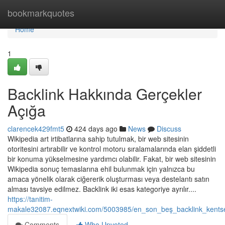
Home
bookmarkquotes
Home
1
Backlink Hakkında Gerçekler
Açığa
clarencek429fmt5
424 days ago
News
Discuss
Wikipedia art irtibatlarına sahip tutulmak, bir web sitesinin
otoritesini artırabilir ve kontrol motoru sıralamalarında elan şiddetli
bir konuma yükselmesine yardımcı olabilir. Fakat, bir web sitesinin
Wikipedia sonuç temaslarına ehil bulunmak için yalnızca bu
amaca yönelik olarak ciğererik oluşturması veya destelantı satın
alması tavsiye edilmez. Backlink iki esas kategoriye ayrılır....
https://tanitim-
makale32087.eqnextwiki.com/5003985/en_son_beş_backlink_kents
Comments
Who Upvoted