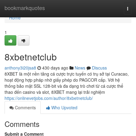
Home
bookmarkquotes
Togg
navi
Home
1
8xbetnetclub
anthony3i20jsa8
430 days ago
News
Discuss
8XBET là một nền tảng cá cược trực tuyến có trụ sở tại Curacao,
hoạt động hợp pháp nhờ giấy phép do PAGCOR cấp. Với hệ
thống bảo mật SSL 128-bit và đa dạng trò chơi từ cá cược thể
thao đến casino và slot, 8XBET mang lại trải nghiệm
https://onlinevetjobs.com/author/8xbetnetclub/
Comments
Who Upvoted
Comments
Submit a Comment