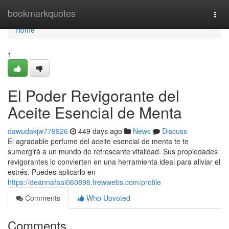
Home
bookmarkquotes
Togg
navi
Home
1
El Poder Revigorante del
Aceite Esencial de Menta
dawudakjw779926
449 days ago
News
Discuss
El agradable perfume del aceite esencial de menta te te
sumergirá a un mundo de refrescante vitalidad. Sus propiedades
revigorantes lo convierten en una herramienta ideal para aliviar el
estrés. Puedes aplicarlo en
https://deannafaai060898.frewwebs.com/profile
Comments
Who Upvoted
Comments