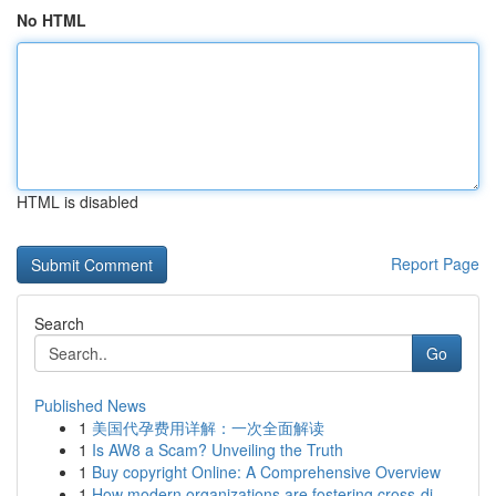
No HTML
HTML is disabled
Report Page
Search
Go
Published News
1
美国代孕费用详解：一次全面解读
1
Is AW8 a Scam? Unveiling the Truth
1
Buy copyright Online: A Comprehensive Overview
1
How modern organizations are fostering cross-di...