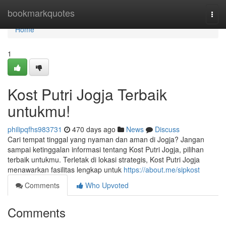
Home
bookmarkquotes
Togg
navi
Home
1
Kost Putri Jogja Terbaik
untukmu!
philipqfhs983731
470 days ago
News
Discuss
Cari tempat tinggal yang nyaman dan aman di Jogja? Jangan
sampai ketinggalan informasi tentang Kost Putri Jogja, pilihan
terbaik untukmu. Terletak di lokasi strategis, Kost Putri Jogja
menawarkan fasilitas lengkap untuk
https://about.me/sipkost
Comments
Who Upvoted
Comments