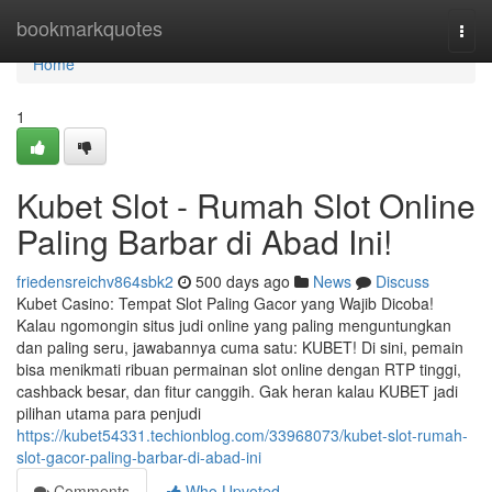
Home
bookmarkquotes
Togg
navi
Home
1
Kubet Slot - Rumah Slot Online
Paling Barbar di Abad Ini!
friedensreichv864sbk2
500 days ago
News
Discuss
Kubet Casino: Tempat Slot Paling Gacor yang Wajib Dicoba!
Kalau ngomongin situs judi online yang paling menguntungkan
dan paling seru, jawabannya cuma satu: KUBET! Di sini, pemain
bisa menikmati ribuan permainan slot online dengan RTP tinggi,
cashback besar, dan fitur canggih. Gak heran kalau KUBET jadi
pilihan utama para penjudi
https://kubet54331.techionblog.com/33968073/kubet-slot-rumah-
slot-gacor-paling-barbar-di-abad-ini
Comments
Who Upvoted