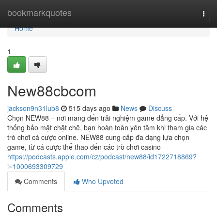
Home
bookmarkquotes
Togg
navi
Home
1
New88cbcom
jackson9n31lub8
515 days ago
News
Discuss
Chọn NEW88 – nơi mang đến trải nghiệm game đẳng cấp. Với hệ
thống bảo mật chặt chẽ, bạn hoàn toàn yên tâm khi tham gia các
trò chơi cá cược online. NEW88 cung cấp đa dạng lựa chọn
game, từ cá cược thể thao đến các trò chơi casino
https://podcasts.apple.com/cz/podcast/new88/id1722718869?
i=1000693309729
Comments
Who Upvoted
Comments