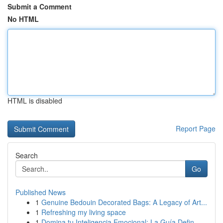
Submit a Comment
No HTML
HTML is disabled
Report Page
Search
Go
Published News
1
Genuine Bedouin Decorated Bags: A Legacy of Art...
1
Refreshing my living space
1
Domina tu Inteligencia Emocional: La Guía Defin...