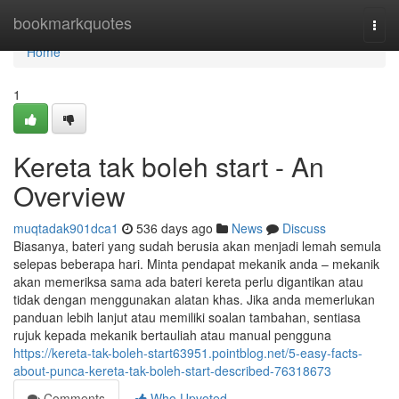
Home
bookmarkquotes
Togg
navi
Home
1
Kereta tak boleh start - An
Overview
muqtadak901dca1
536 days ago
News
Discuss
Biasanya, bateri yang sudah berusia akan menjadi lemah semula
selepas beberapa hari. Minta pendapat mekanik anda – mekanik
akan memeriksa sama ada bateri kereta perlu digantikan atau
tidak dengan menggunakan alatan khas. Jika anda memerlukan
panduan lebih lanjut atau memiliki soalan tambahan, sentiasa
rujuk kepada mekanik bertauliah atau manual pengguna
https://kereta-tak-boleh-start63951.pointblog.net/5-easy-facts-
about-punca-kereta-tak-boleh-start-described-76318673
Comments
Who Upvoted