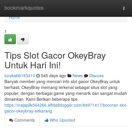
Home
bookmarkquotes
Togg
navi
Home
1
Tips Slot Gacor OkeyBray
Untuk Hari Ini!
lucykabb183410
545 days ago
News
Discuss
Banyak member yang mencari info slot gacor OkeyBray untuk
berhasil. OkeyBray memang terkenal sebagai situs slot yang
populer, dengan berbagai game yang menarik dan sangat mudah
dimainkan. Kami Berikan beberapa tips
https://majapilk564266.affiliatblogger.com/84971417/bocoran-slot-
gacor-okeybray-sekarang
Comments
Who Upvoted