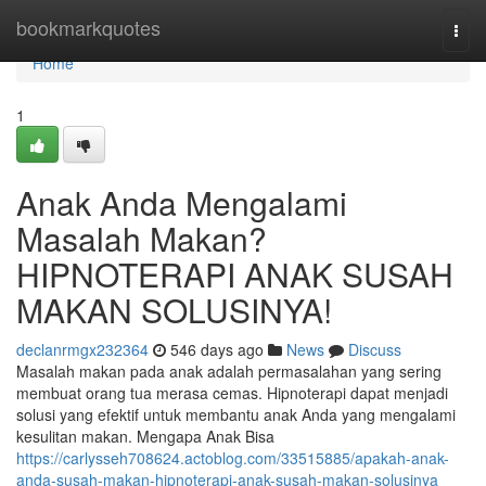
Home
bookmarkquotes
Togg
navi
Home
1
Anak Anda Mengalami
Masalah Makan?
HIPNOTERAPI ANAK SUSAH
MAKAN SOLUSINYA!
declanrmgx232364
546 days ago
News
Discuss
Masalah makan pada anak adalah permasalahan yang sering
membuat orang tua merasa cemas. Hipnoterapi dapat menjadi
solusi yang efektif untuk membantu anak Anda yang mengalami
kesulitan makan. Mengapa Anak Bisa
https://carlysseh708624.actoblog.com/33515885/apakah-anak-
anda-susah-makan-hipnoterapi-anak-susah-makan-solusinya