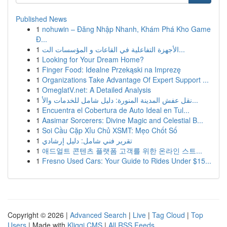
Published News
1
nohuwin – Đăng Nhập Nhanh, Khám Phá Kho Game
Đ...
1
الأجهزة التفاعلية في القاعات و المؤسسات الت...
1
Looking for Your Dream Home?
1
Finger Food: Idealne Przekąski na Imprezę
1
Organizations Take Advantage Of Expert Support ...
1
OmeglatV.net: A Detailed Analysis
1
نقل عفش المدينة المنورة: دليل شامل للخدمات والأ...
1
Encuentra el Cobertura de Auto Ideal en Tul...
1
Aasimar Sorcerers: Divine Magic and Celestial B...
1
Soi Cầu Cặp Xỉu Chủ XSMT: Mẹo Chốt Số
1
تقرير فني شامل: دليل إرشادي
1
애드얼트 콘텐츠 플랫폼 고객를 위한 온라인 스트...
1
Fresno Used Cars: Your Guide to Rides Under $15...
Copyright © 2026 |
Advanced Search
|
Live
|
Tag Cloud
|
Top
Users
| Made with
Kliqqi CMS
|
All RSS Feeds