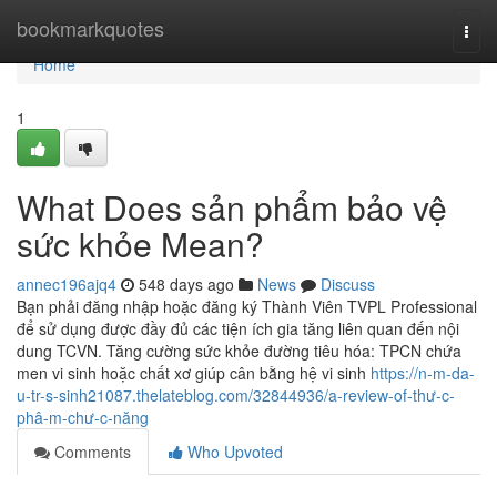
Home
bookmarkquotes
Togg
navi
Home
1
What Does sản phẩm bảo vệ
sức khỏe Mean?
annec196ajq4
548 days ago
News
Discuss
Bạn phải đăng nhập hoặc đăng ký Thành Viên TVPL Professional
để sử dụng được đầy đủ các tiện ích gia tăng liên quan đến nội
dung TCVN. Tăng cường sức khỏe đường tiêu hóa: TPCN chứa
men vi sinh hoặc chất xơ giúp cân bằng hệ vi sinh
https://n-m-da-
u-tr-s-sinh21087.thelateblog.com/32844936/a-review-of-thư-c-
phâ-m-chư-c-năng
Comments
Who Upvoted