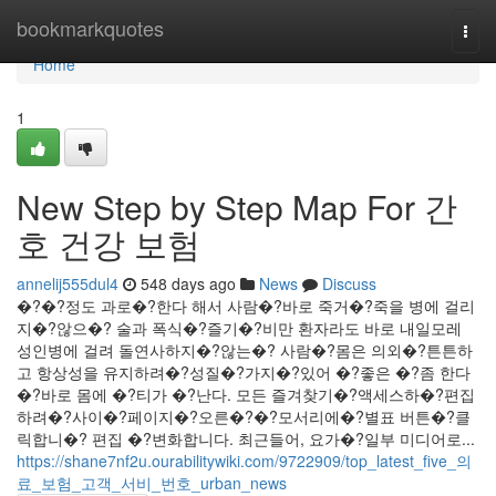
Home
bookmarkquotes
Togg
navi
Home
1
New Step by Step Map For 간
호 건강 보험
annelij555dul4
548 days ago
News
Discuss
�?�?정도 과로�?한다 해서 사람�?바로 죽거�?죽을 병에 걸리
지�?않으�? 술과 폭식�?즐기�?비만 환자라도 바로 내일모레
성인병에 걸려 돌연사하지�?않는�? 사람�?몸은 의외�?튼튼하
고 항상성을 유지하려�?성질�?가지�?있어 �?좋은 �?좀 한다
�?바로 몸에 �?티가 �?난다. 모든 즐겨찾기�?액세스하�?편집
하려�?사이�?페이지�?오른�?�?모서리에�?별표 버튼�?클
릭합니�? 편집 �?변화합니다. 최근들어, 요가�?일부 미디어로...
https://shane7nf2u.ourabilitywiki.com/9722909/top_latest_five_의
료_보험_고객_서비_번호_urban_news