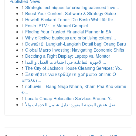
Published News
1
Strategic techniques for creating balanced inve...
1
Boost Your Content: Software & Strategy Guide
1
Hewlett Packard Toner: Die Beste Wahl für Ihr...
1
Fosto IPTV : Le Manuel Complet
1
Finding Your Trusted Financial Planner in SA
1
Why effective business are prioritising extensi...
1
Dewa212: Langkah-Langkah Detail bagi Orang Baru
1
Global Macro Investing: Navigating Economic Shifts
1
Deciding a Right Display: Laptop vs. Monitor
1
الأجهزة التفاعلية في اجتماعات العمل و المدا...
1
The City of Jackson House Cleaning Services: Yo...
1
Ξεκινήστε να κερδίζετε χρήματα online: Ο
απόλυτ...
1
nohuwin – Đăng Nhập Nhanh, Khám Phá Kho Game
Đ...
1
Locate Cheap Relocation Services Around Y...
1
نقل عفش المدينة المنورة: دليل شامل للخدمات والأ...