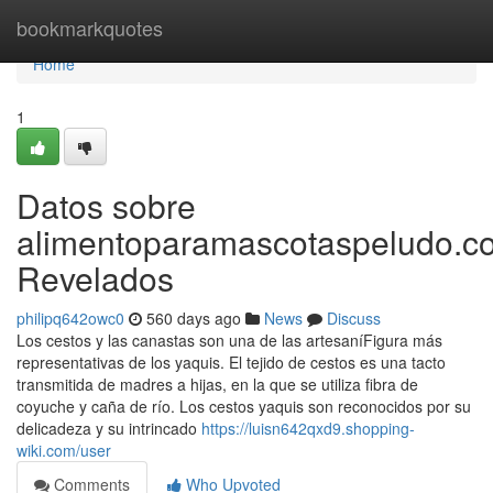
Home
bookmarkquotes
Home
1
Datos sobre
alimentoparamascotaspeludo.c
Revelados
philipq642owc0
560 days ago
News
Discuss
Los cestos y las canastas son una de las artesaníFigura más
representativas de los yaquis. El tejido de cestos es una tacto
transmitida de madres a hijas, en la que se utiliza fibra de
coyuche y caña de río. Los cestos yaquis son reconocidos por su
delicadeza y su intrincado
https://luisn642qxd9.shopping-
wiki.com/user
Comments
Who Upvoted